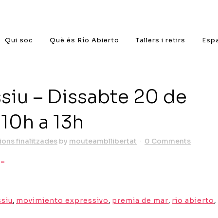
Qui soc
Què és Río Abierto
Tallers i retirs
Espa
iu – Dissabte 20 de
10h a 13h
ions finalitzades
by
mouteambllibertat
0 Comments
 –
siu
,
movimiento expressivo
,
premia de mar
,
rio abierto
,