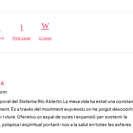
re
Print page
0
Likes
DA
com
poral del Sistema Río Abierto La meva vida ha estat una constan
ment. És a través del moviment expressiu on he pogut descobrir
ir i viure. Ofereixo un espai de cures i expansió per sostenir la
 psíquica i espiritual portant-nos a la salut en totes les esferes