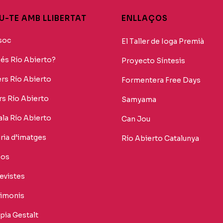
-TE AMB LLIBERTAT
ENLLAÇOS
soc
El Taller de Ioga Premià
és Río Abierto?
Proyecto Síntesis
ers Río Abierto
Formentera Free Days
rs Río Abierto
Samyama
la Río Abierto
Can Jou
ria d’imatges
Río Abierto Catalunya
eos
evistes
timonis
pia Gestalt