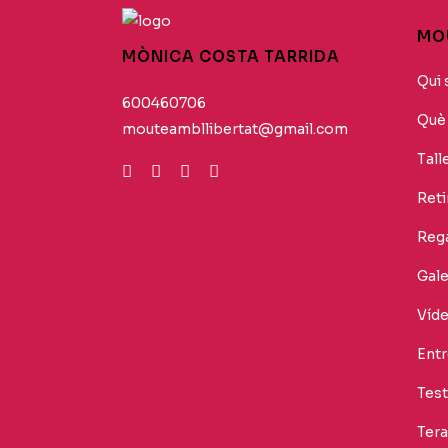
MOU
MÒNICA COSTA TARRIDA
Qui 
600460706
Què 
mouteambllibertat@gmail.com
Tall
Reti
Rega
Gale
Víd
Entr
Tes
Tera