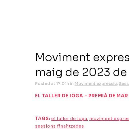
Moviment express
maig de 2023 de 
Posted at 17:01h
in
Moviment expressiu
,
Sess
EL TALLER DE IOGA – PREMIÀ DE MAR
TAGS:
el taller de ioga
,
moviment expres
sessions finalitzades