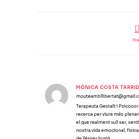
Sha
MÒNICA COSTA TARRI
mouteambllibertat@gmail.
Terapeuta Gestalt i Psicocor
recerca per viure més plena
el que realment vull ser, sent
nostra vida emocional, física,
de l’ésser humà.