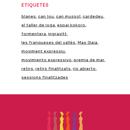
ETIQUETES
blanes
can jou
can mussol
cardedeu
el taller de ioga
espai kokoro
formentera
ingravitt
les franqueses del vallès
Mas Gaia
moviment expressiu
movimiento expressivo
premia de mar
retirs
retirs finalitzats
rio abierto
sessions finalitzades