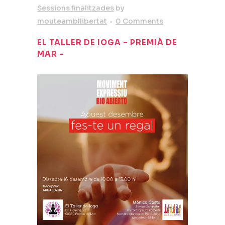
Sessions finalitzades
by
mouteambllibertat
0 Comments
EL TALLER DE IOGA – PREMIÀ DE
MAR –