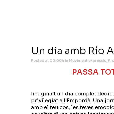
Un dia amb Río A
Posted at 00:00h
in
Moviment expressiu
,
Pr
PASSA TOT
Imagina’t un dia complet dedica
privilegiat a l’Empordà. Una jo
amb el teu cos, les teves emocio