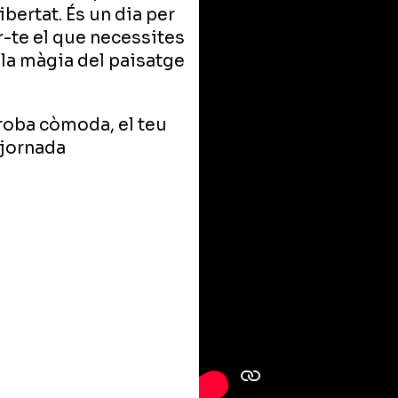
ibertat. És un dia per
r-te el que necessites
 la màgia del paisatge
roba còmoda, el teu
 jornada