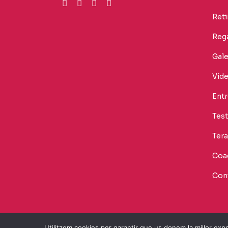
Reti
Rega
Gale
Víd
Entr
Tes
Tera
Coac
Con
Utilitzem cookies per garantir que us donem la millor expe