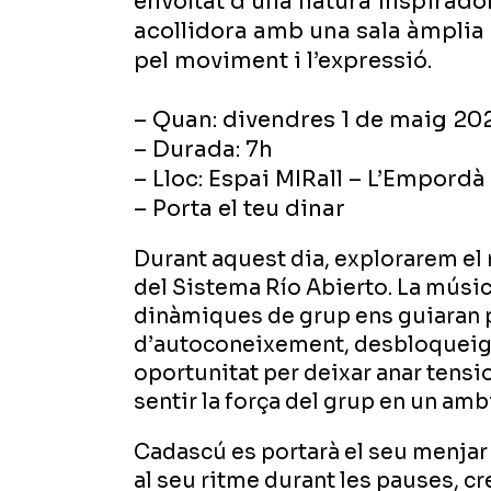
envoltat d’una natura inspirado
acollidora amb una sala àmplia 
pel moviment i l’expressió.
– Quan: divendres 1 de maig 20
– Durada: 7h
– Lloc: Espai MIRall – L’Empordà
– Porta el teu dinar
Durant aquest dia, explorarem e
del Sistema Río Abierto. La música
dinàmiques de grup ens guiaran p
d’autoconeixement, desbloqueig i
oportunitat per deixar anar tensions
sentir la força del grup en un ambi
Cadascú es portarà el seu menjar
al seu ritme durant les pauses, c