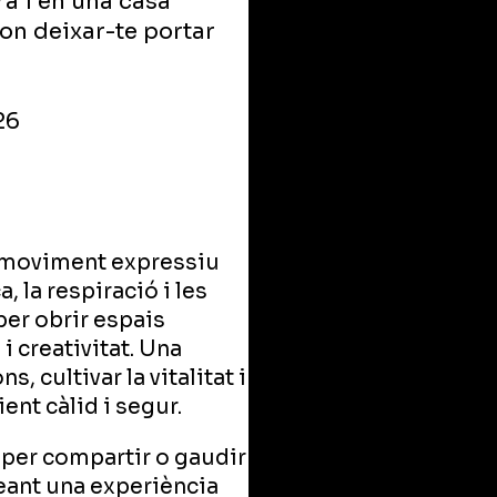
ra i en una casa
on deixar-te portar
26
l moviment expressiu
, la respiració i les
er obrir espais
 creativitat. Una
, cultivar la vitalitat i
ent càlid i segur.
 per compartir o gaudir
reant una experiència