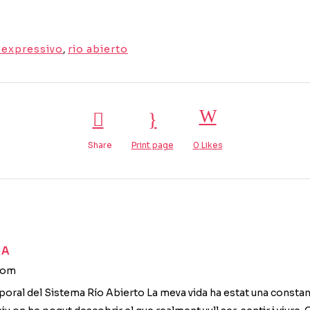
 expressivo
,
rio abierto
Share
Print page
0
Likes
DA
com
poral del Sistema Río Abierto La meva vida ha estat una constan