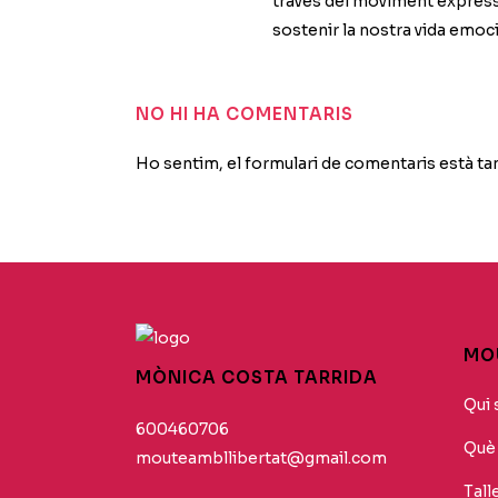
través del moviment expressiu
sostenir la nostra vida emocio
NO HI HA COMENTARIS
Ho sentim, el formulari de comentaris està t
MOU
MÒNICA COSTA TARRIDA
Qui 
600460706
Què 
mouteambllibertat@gmail.com
Tall