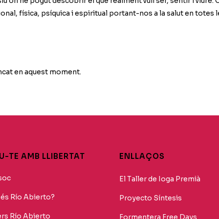
 on he pogut descobrir el que realment vull ser, sentir i viure.
nal, física, psíquica i espiritual portant-nos a la salut en totes
ancat en aquest moment.
-TE AMB LLIBERTAT
ENLLAÇOS
soc
El Taller de Ioga Premià
és Río Abierto?
Proyecto Síntesis
ers Río Abierto
Formentera Free Days