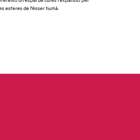
 Ofereixo un espai de cures i expansió per
 les esferes de l’ésser humà.