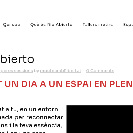
Qui soc
Què és Río Abierto
Tallers i retirs
Espa
bierto
operes sessions
by
mouteambllibertat
0 Comments
 UN DIA A UN ESPAI EN PL
t a tu, en un entorn
rnada per reconnectar
ns i la teva essència,