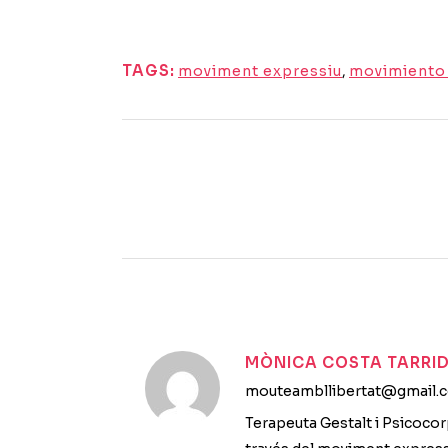
TAGS:
moviment expressiu
,
movimiento
MÒNICA COSTA TARRI
mouteambllibertat@gmail.
Terapeuta Gestalt i Psicocor