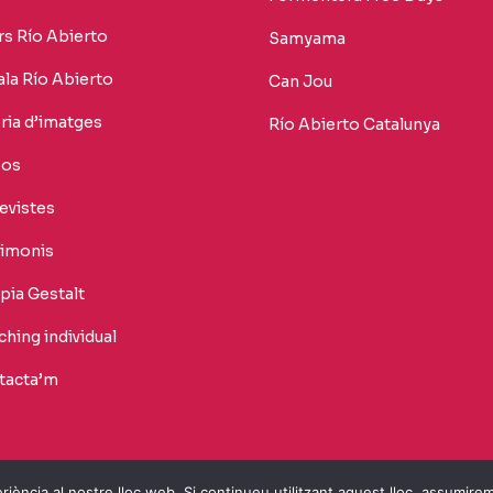
rs Río Abierto
Samyama
la Río Abierto
Can Jou
ria d’imatges
Río Abierto Catalunya
eos
evistes
timonis
pia Gestalt
hing individual
tacta’m
Mou-te amb llibertat
riència al nostre lloc web. Si continueu utilitzant aquest lloc, assumire