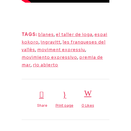
TAGS:
blanes
,
el taller de ioga
,
espai
kokoro
,
ingravitt
,
les franqueses del
vallès
,
moviment expressiu
,
movimiento expressivo
,
premia de
mar
,
rio abierto
Share
Print page
0
Likes