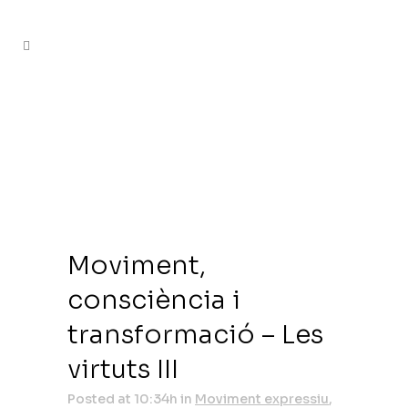
Moviment,
consciència i
transformació – Les
virtuts III
Posted at 10:34h
in
Moviment expressiu
,