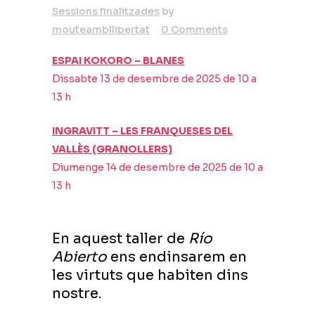
Sessions finalitzades
by
mouteambllibertat
0 Comments
ESPAI KOKORO – BLANES
Dissabte 13 de desembre de 2025 de 10 a
13 h
INGRAVITT – LES FRANQUESES DEL
VALLÈS (GRANOLLERS)
Diumenge 14 de desembre de 2025 de 10 a
13 h
En aquest taller de
Río
Abierto
ens endinsarem en
les virtuts que habiten dins
nostre.